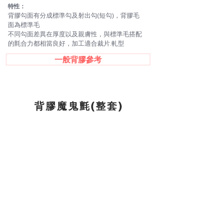
特性：
背膠勾面有分成標準勾及射出勾(短勾)，背膠毛
面為標準毛
​不同勾面差異
在厚度以及親膚性，與標準毛搭配
的氈合力都相當良好
，加工
適合裁片.軋型
一般背膠參考
背膠魔鬼氈(整套)