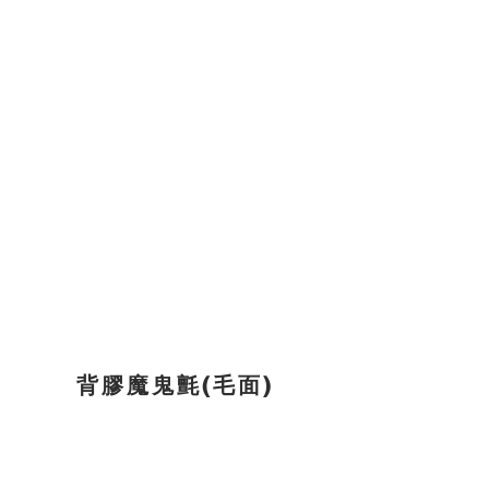
背膠魔鬼氈(毛面)