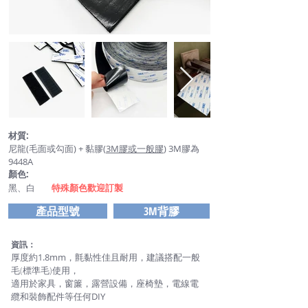
材質:
尼龍(毛面或勾面) + 黏膠(
3M膠或一般膠
) 3M膠為
9448A
顏色:
黑、白
特殊顏色歡迎訂製
產品型號
3M背膠
資訊：
厚度約
1.8mm
，氈黏性佳且耐用，建議搭配一般
毛(標準毛)使用，
適用於家具，窗簾，露營設備，座椅墊，電線電
纜和裝飾配件等任何DIY