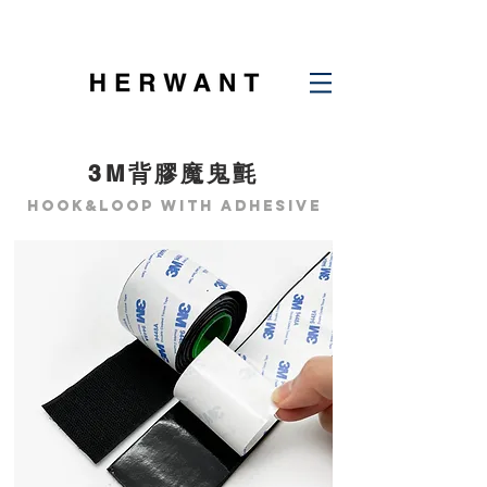
3M背膠魔鬼氈
hook&loop with adhesive