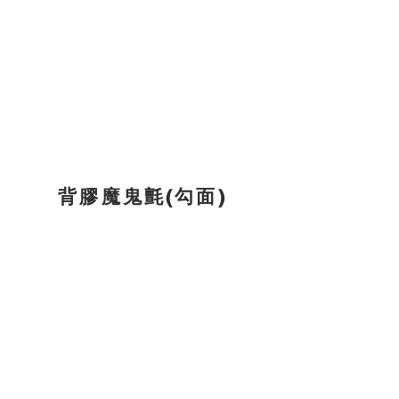
背膠魔鬼氈(勾面)