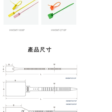
HWSMT-1838P
HWSMT-2718P
產品尺寸
HWSMT-2533P
HWSMT-5070P
HWSMT-5895P