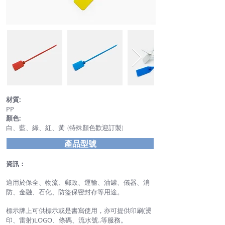
材質:
PP
顏色:
白、藍、綠、紅、黃 (特殊顏色歡迎訂製)
產品型號
資訊：
適用於保全、物流、郵政、運輸、油罐、儀器、消
防、金融、石化、
防盜保密封存等用途。
標示牌上可供標示或是書寫使用，
亦可提供印刷(燙
印、雷射)LOGO、條碼、流水號..等服務。