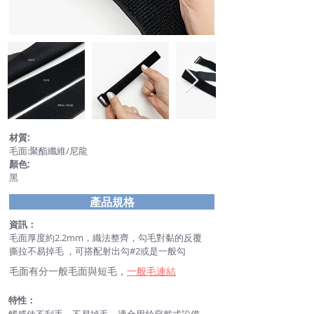
材質:
毛面:聚酯纖維/尼龍
顏色:
黑
產品規格
資訊：
毛面
厚度約2.2mm，
織法整齊，勾毛對黏的反覆
撕拉不易掉毛
，
可搭配射出勾#2或是一般勾
毛面有分一般毛面與短毛，
一般毛連結
特性：