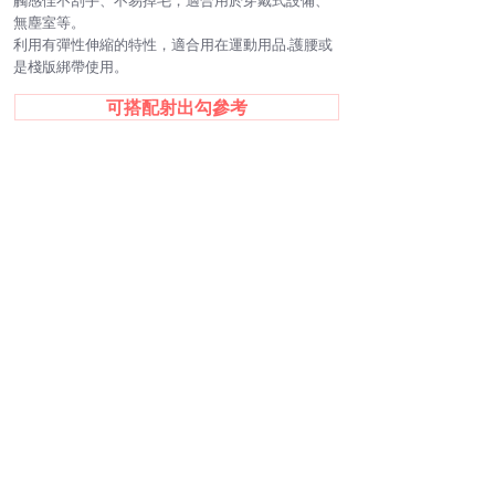
觸感佳不刮手、不易掉毛，適合用於穿戴式設備、
無塵室等。
利用有彈性
伸縮的特性，適合用在運動用品.護腰或
是棧版綁帶使用。
可搭配射出勾參考