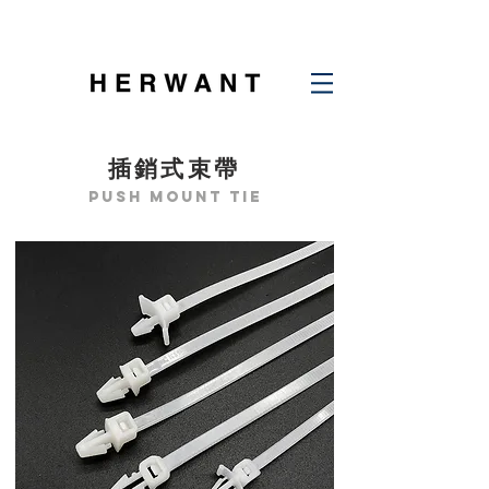
插銷式束帶
push mount tie